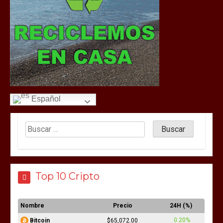
Español
Top 10 Cripto
Nombre
Precio
24H (%)
0.20%
Bitcoin
$65,072.00