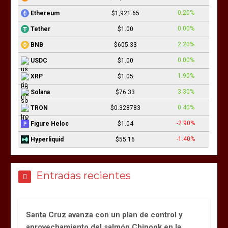
0.20%
Ethereum
$1,921.65
0.00%
Tether
$1.00
2.20%
BNB
$605.33
0.00%
USDC
$1.00
1.90%
XRP
$1.05
3.30%
Solana
$76.33
0.40%
TRON
$0.328783
-2.90%
Figure Heloc
$1.04
-1.40%
Hyperliquid
$55.16
Entradas recientes
Santa Cruz avanza con un plan de control y
aprovechamiento del salmón Chinook en la