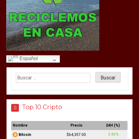
Español
Top 10 Cripto
Nombre
Precio
24H (%)
0.80%
Bitcoin
$64,357.00