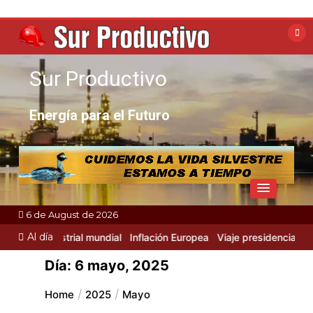
Skip
to
content
Sur Productivo
Energía para el Futuro
6 de August de 2026
Al día
vidad Industrial mundial
Inflación Europea
Viaje presidencial a Rus
Día:
6 mayo, 2025
Home
2025
Mayo