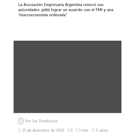
La Asociación Empresaria Argentina renovó sus
autoridades: pidió lograr un acuerdo con el FMI y una
“macroeconomía ordenada”
Por
Sur Productivo
21 de diciembre de 2021
0
1 min
5 años