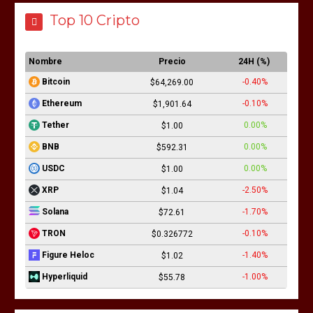
Top 10 Cripto
Nombre
Precio
24H (%)
-0.40%
Bitcoin
$64,269.00
-0.10%
Ethereum
$1,901.64
0.00%
Tether
$1.00
0.00%
BNB
$592.31
0.00%
USDC
$1.00
-2.50%
XRP
$1.04
-1.70%
Solana
$72.61
-0.10%
TRON
$0.326772
-1.40%
Figure Heloc
$1.02
-1.00%
Hyperliquid
$55.78