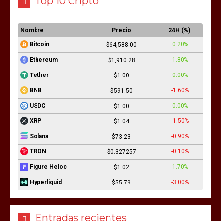
Top 10 Cripto
Nombre
Precio
24H (%)
0.20%
Bitcoin
$64,588.00
1.80%
Ethereum
$1,910.28
0.00%
Tether
$1.00
-1.60%
BNB
$591.50
0.00%
USDC
$1.00
-1.50%
XRP
$1.04
-0.90%
Solana
$73.23
-0.10%
TRON
$0.327257
1.70%
Figure Heloc
$1.02
-3.00%
Hyperliquid
$55.79
Entradas recientes