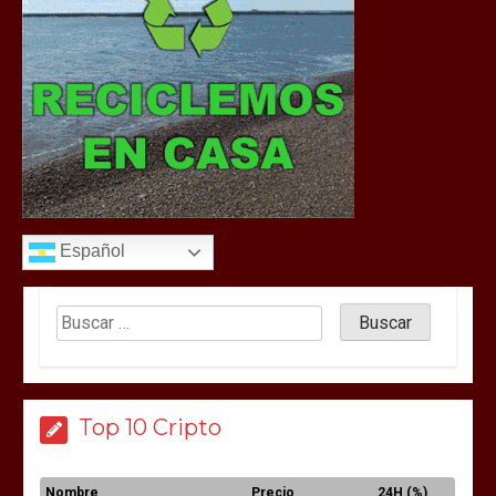
Español
Top 10 Cripto
Nombre
Precio
24H (%)