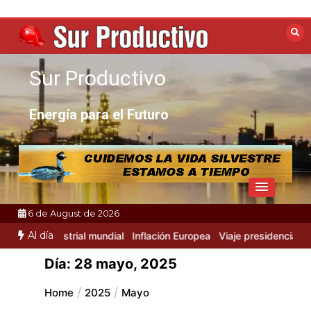
Skip
to
content
Sur Productivo
Energía para el Futuro
6 de August de 2026
Al día
ividad Industrial mundial
Inflación Europea
Viaje presidencial a Ru
Día:
28 mayo, 2025
Home
2025
Mayo