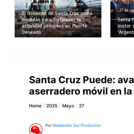
2 de septiembre de 2025
4 min
27 de a
El Gobierno de Santa Cruz suma
medidas para fortalecer la
Santa C
actividad pesquera en Puerto
motor d
Deseado
“Argent
Santa Cruz Puede: ava
aserradero móvil en l
Home
2025
Mayo
27
Por
Redacción Sur Productivo