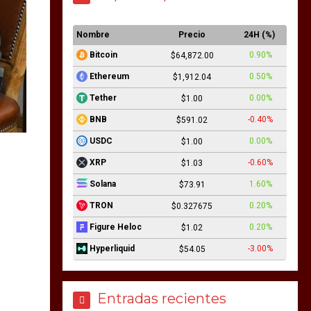
Nombre
Precio
24H (%)
0.90%
Bitcoin
$64,872.00
0.50%
Ethereum
$1,912.04
0.00%
Tether
$1.00
-0.40%
BNB
$591.02
0.00%
USDC
$1.00
-0.60%
XRP
$1.03
1.60%
Solana
$73.91
0.20%
TRON
$0.327675
0.20%
Figure Heloc
$1.02
-3.00%
Hyperliquid
$54.05
Entradas recientes