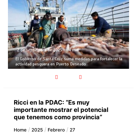
tiembre de 2025
4 min
27 de agosto
o de Santa Cruz suma medidas para fortalecer la
Santa Cruz se
 pesquera en Puerto Deseado
argentina en 
Ricci en la PDAC: “Es muy
importante mostrar el potencial
que tenemos como provincia”
Home
2025
Febrero
27