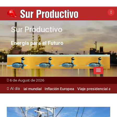
Skip
to
content
Sur Productivo
Energía para el Futuro
6 de August de 2026
Al día
d Industrial mundial
Inflación Europea
Viaje presidencial a Rusia y