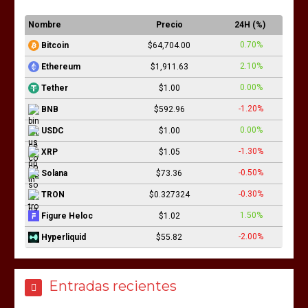
Nombre
Precio
24H (%)
0.70%
Bitcoin
$64,704.00
2.10%
Ethereum
$1,911.63
0.00%
Tether
$1.00
-1.20%
BNB
$592.96
0.00%
USDC
$1.00
-1.30%
XRP
$1.05
-0.50%
Solana
$73.36
-0.30%
TRON
$0.327324
1.50%
Figure Heloc
$1.02
-2.00%
Hyperliquid
$55.82
Entradas recientes