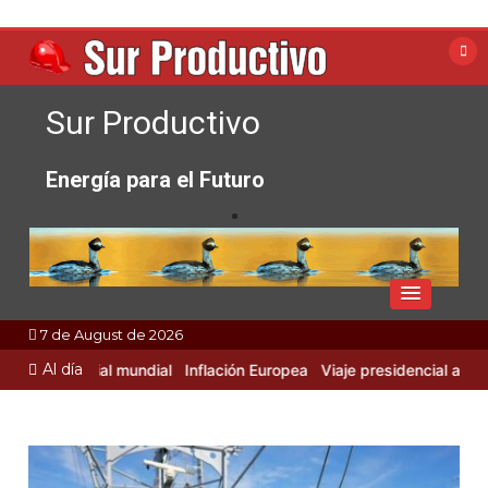
Skip
to
content
Sur Productivo
Energía para el Futuro
7 de August de 2026
Al día
d Industrial mundial
Inflación Europea
Viaje presidencial a Rusia y