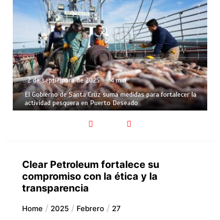
2 de septiembre de 2025
4 min
2
El Gobierno de Santa Cruz suma medidas para fortalecer la
Sa
actividad pesquera en Puerto Deseado
ar
Clear Petroleum fortalece su
compromiso con la ética y la
transparencia
Home
2025
Febrero
27