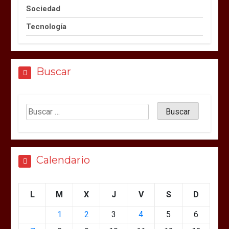
Sociedad
Tecnología
Buscar
Calendario
L
M
X
J
V
S
D
1
2
3
4
5
6