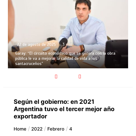
3 min
15 de agosto de 2025
3 mi
ico que se genera con la obra
alidad de vida a los
Martínez: “Vinimos a presentar
que busca potenciar la activid
Según el gobierno: en 2021
Argentina tuvo el tercer mejor año
exportador
Home
2022
Febrero
4