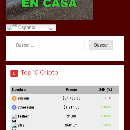
Español
Top 10 Cripto
Nombre
Precio
24H (%)
-0.20%
Bitcoin
$64,783.00
0.00%
Ethereum
$1,914.56
0.00%
Tether
$1.00
1.30%
BNB
$601.71