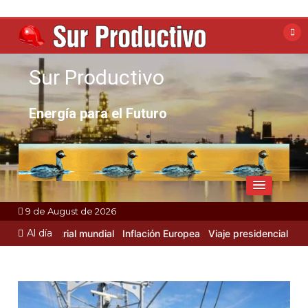
Skip
to
content
Sur Productivo
Energía para el Futuro
9 de August de 2026
Al día
ad Industrial mundial
Inflación Europea
Viaje presidencial a Rusia