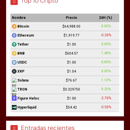
Top 10 Cripto
Nombre
Precio
24H (%)
0.00%
Bitcoin
$64,988.00
-0.20%
Ethereum
$1,919.77
0.00%
Tether
$1.00
1.40%
BNB
$604.57
0.00%
USDC
$1.00
0.00%
XRP
$1.04
1.10%
Solana
$76.67
0.20%
TRON
$0.329750
-2.70%
Figure Heloc
$1.00
-0.50%
Hyperliquid
$54.42
Entradas recientes