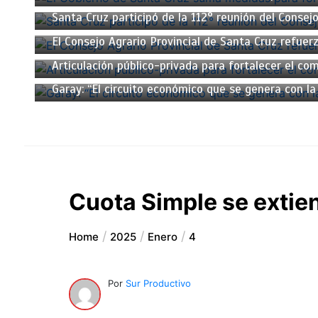
Santa Cruz participó de la 112° reunión del Conse
24 de agosto de 2025
3 min
El Consejo Agrario Provincial de Santa Cruz refuer
23 de agosto de 2025
4 min
Articulación público-privada para fortalecer el com
22 de agosto de 2025
3 min
Garay: “El circuito económico que se genera con la 
Cuota Simple se extie
Home
2025
Enero
4
Por
Sur Productivo