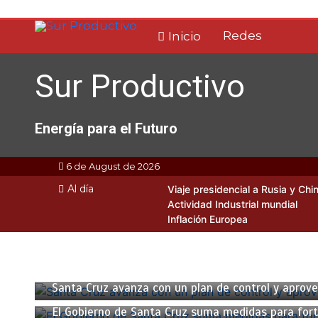
Skip
to
Redes
Inicio
content
Sur Productivo
Energía para el Futuro
6 de August de 2026
Al día
Viaje presidencial a Rusia y Chi
Actividad Industrial mundial
Inflación Europea
3 de septiembre de 2025
4 min
Santa Cruz avanza con un plan de control y aprove
2 de septiembre de 2025
4 min
El Gobierno de Santa Cruz suma medidas para fort
24 de agosto de 2025
3 min