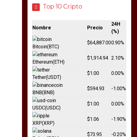
Top 10 Cripto
24H
Nombre
Precio
(%)
$64,887.00
0.90%
Bitcoin
(BTC)
$1,914.94
2.10%
Ethereum
(ETH)
$1.00
0.00%
Tether
(USDT)
$594.93
-1.00%
BNB
(BNB)
$1.00
0.00%
USDC
(USDC)
$1.06
-1.90%
XRP
(XRP)
$73.95
-0.20%