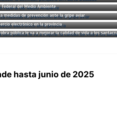
jo Federal del Medio Ambiente
za medidas de prevención ante la gripe aviar
ercio electrónico en la provincia
obra pública le va a mejorar la calidad de vida a los santac
nde hasta junio de 2025