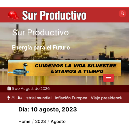
Skip
to
content
Sur Productivo
Energía para el Futuro
6 de August de 2026
Al día
vidad Industrial mundial
Inflación Europea
Viaje presidencial a Ru
Día:
10 agosto, 2023
Home
2023
Agosto