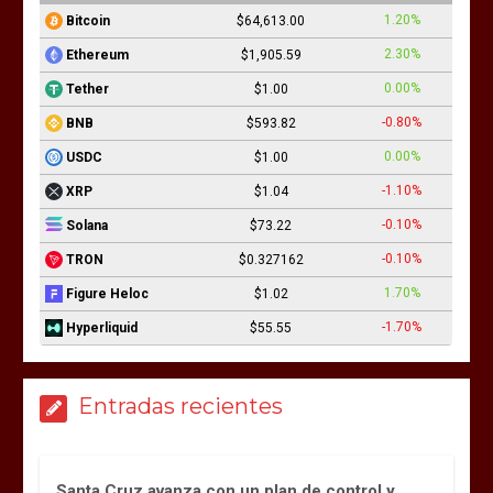
1.20%
Bitcoin
$64,613.00
2.30%
Ethereum
$1,905.59
0.00%
Tether
$1.00
-0.80%
BNB
$593.82
0.00%
USDC
$1.00
-1.10%
XRP
$1.04
-0.10%
Solana
$73.22
-0.10%
TRON
$0.327162
1.70%
Figure Heloc
$1.02
-1.70%
Hyperliquid
$55.55
Entradas recientes
Santa Cruz avanza con un plan de control y