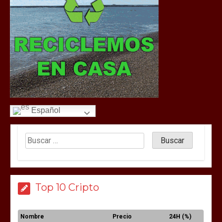
Español
Top 10 Cripto
Nombre
Precio
24H (%)