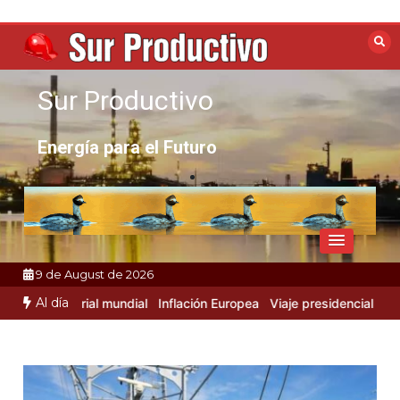
Skip
to
content
Sur Productivo
Energía para el Futuro
9 de August de 2026
Al día
ad Industrial mundial
Inflación Europea
Viaje presidencial a Rusia