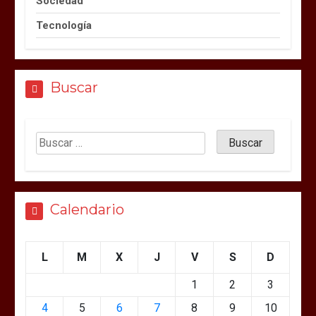
Sociedad
Tecnología
Buscar
Calendario
L
M
X
J
V
S
D
1
2
3
4
5
6
7
8
9
10