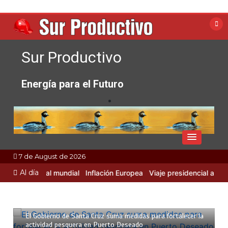
Skip
to
content
Sur Productivo
Energía para el Futuro
7 de August de 2026
Al día
d Industrial mundial
Inflación Europea
Viaje presidencial a Rusia 
2 de septiembre de 2025
4 min
El Gobierno de Santa Cruz suma medidas para fortalecer la
actividad pesquera en Puerto Deseado