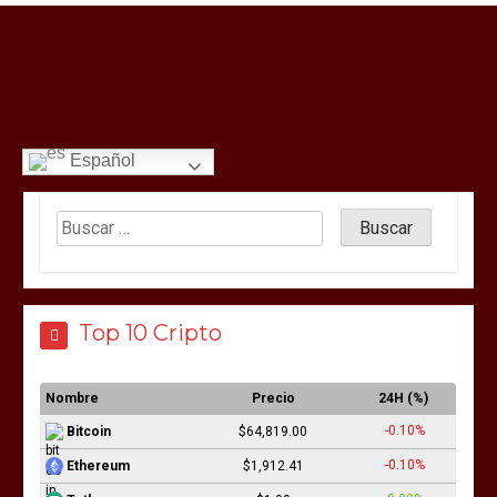
Español
Top 10 Cripto
Nombre
Precio
24H (%)
-0.10%
Bitcoin
$64,819.00
-0.10%
Ethereum
$1,912.41