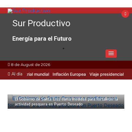
Skip
to
content
Sur Productivo
Energía para el Futuro
8 de August de 2026
Al día
dad Industrial mundial
Inflación Europea
Viaje presidencial a Rusia
2 de septiembre de 2025
4 min
El Gobierno de Santa Cruz suma medidas para fortalecer la
actividad pesquera en Puerto Deseado