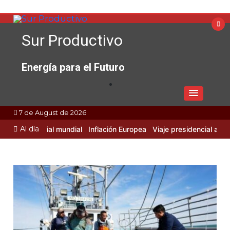
Skip
to
content
Sur Productivo
Energía para el Futuro
7 de August de 2026
Al día
d Industrial mundial
Inflación Europea
Viaje presidencial a Rusia 